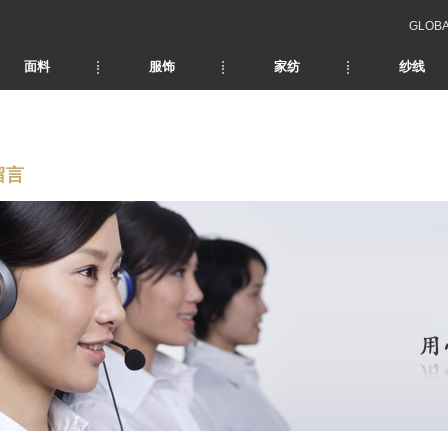
GLOB
面料
服饰
家纺
纱线
留言